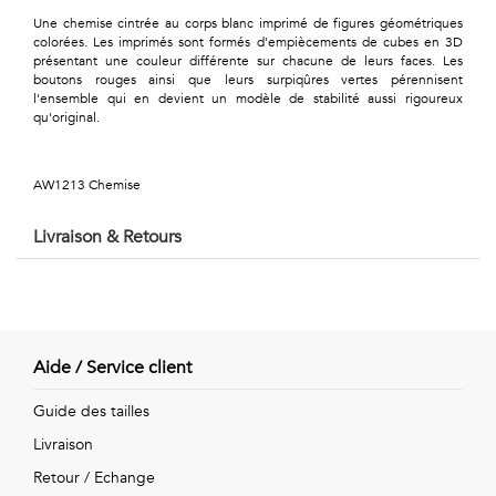
Géométriques
Une chemise cintrée au corps blanc imprimé de figures géométriques
colorées. Les imprimés sont formés d'empiècements de cubes en 3D
Talents
présentant une couleur différente sur chacune de leurs faces. Les
boutons rouges ainsi que leurs surpiqûres vertes pérennisent
&
l'ensemble qui en devient un modèle de stabilité aussi rigoureux
qu'original.
Métiers
Petits
AW1213 Chemise
motifs
Livraison & Retours
Urbain
Aide / Service client
&
Guide des tailles
Pop
Livraison
Voyages
Retour / Echange