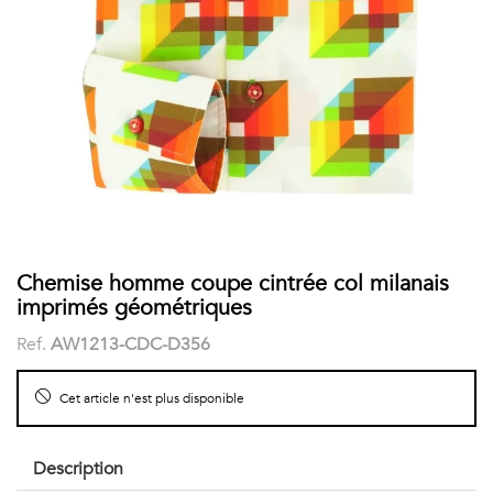
COSTUME
Chaussettes
Col
courtes
Boxers
Stand-
Accessoires
POLOS
up
FEMME
Voir
Imprimés
tout
Unis
LES
Chemise homme coupe cintrée col milanais
imprimés géométriques
IMPRIMÉES
Ref.
AW1213-CDC-D356
Faune
Cet article n'est plus disponible
&
Flore
Description