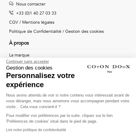
Vintage
Nous contacter
+33 (0)1 40 27 03 33
Voir
CGV
/
Mentions légales
tout
Politique de Confidentialité
/
Gestion des cookies
À propos
La marque
Continuer sans accepter
Nos boutiques
Gestion des cookies
Personnalisez votre
expérience
Suivez-nous !
Nous avons attendu de voir si notre contenu vous intéressait avant de
vous déranger, mais nous aimerions vous accompagner pendant votre
Recevez par email l'actualité de Coton Doux : nouvelles
visite... Cela vous convient-il ?
collections, remises spéciales et ventes privées...
Pour modifier vos préférences par la suite, cliquez sur le lien
OK
'Préférences de cookies' situé dans le pied de page.
Lire notre politique de confidentialité
This site is protected by