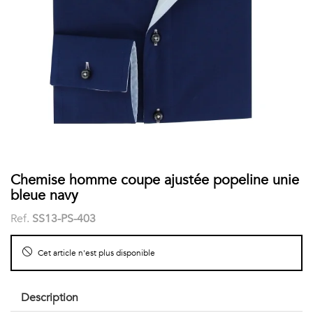
COSTUME
Chaussettes
Col
courtes
Boxers
Stand-
Accessoires
POLOS
up
FEMME
Voir
Imprimés
tout
Unis
LES
Chemise homme coupe ajustée popeline unie
bleue navy
IMPRIMÉES
Ref.
SS13-PS-403
Faune
Cet article n'est plus disponible
&
Flore
Description