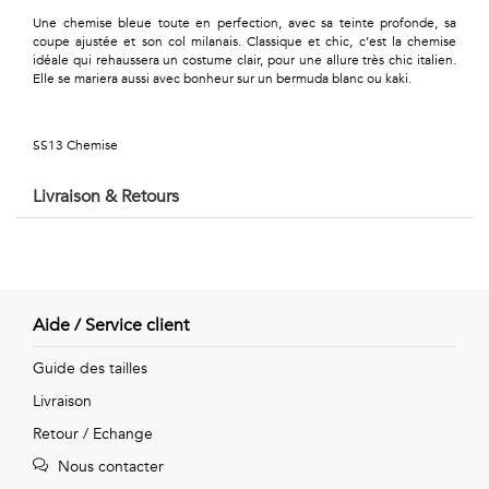
Géométriques
Une chemise bleue toute en perfection, avec sa teinte profonde, sa
coupe ajustée et son col milanais. Classique et chic, c’est la chemise
Talents
idéale qui rehaussera un costume clair, pour une allure très chic italien.
Elle se mariera aussi avec bonheur sur un bermuda blanc ou kaki.
&
Métiers
SS13 Chemise
Petits
Livraison & Retours
motifs
Aide / Service client
Urbain
Guide des tailles
&
Livraison
Pop
Retour / Echange
Voyages
Nous contacter