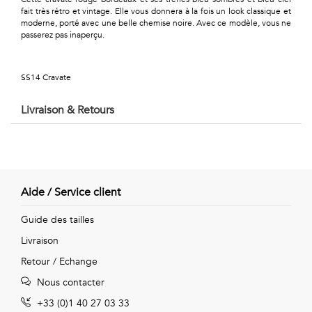
Géométriques
fait très rétro et vintage. Elle vous donnera à la fois un look classique et
moderne, porté avec une belle chemise noire. Avec ce modèle, vous ne
Talents
passerez pas inaperçu.
&
SS14 Cravate
Métiers
Livraison & Retours
Petits
motifs
Aide / Service client
Urbain
Guide des tailles
&
Livraison
Retour / Echange
Pop
Nous contacter
Voyages
+33 (0)1 40 27 03 33