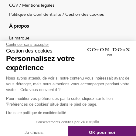
Vintage
CGV
/
Mentions légales
Politique de Confidentialité
/
Gestion des cookies
Voir
À propos
tout
La marque
Continuer sans accepter
Nos boutiques
Gestion des cookies
Personnalisez votre
expérience
Suivez-nous !
Nous avons attendu de voir si notre contenu vous intéressait avant de
vous déranger, mais nous aimerions vous accompagner pendant votre
Recevez par email l'actualité de Coton Doux : nouvelles
visite... Cela vous convient-il ?
collections, remises spéciales et ventes privées...
Pour modifier vos préférences par la suite, cliquez sur le lien
OK
'Préférences de cookies' situé dans le pied de page.
Lire notre politique de confidentialité
This site is protected by
reCAPTCHA and the Google
Consentements certifiés par
Privacy Policy
and
Terms of Service
apply.
Je choisis
OK pour moi