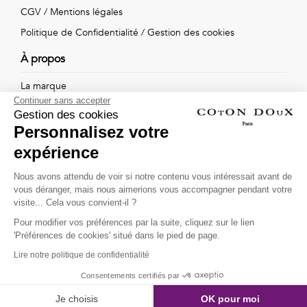
Vintage
CGV
/
Mentions légales
Politique de Confidentialité
/
Gestion des cookies
Voir
À propos
tout
La marque
Continuer sans accepter
Nos boutiques
Gestion des cookies
Personnalisez votre
expérience
Suivez-nous !
Nous avons attendu de voir si notre contenu vous intéressait avant de
vous déranger, mais nous aimerions vous accompagner pendant votre
Recevez par email l'actualité de Coton Doux : nouvelles
visite... Cela vous convient-il ?
collections, remises spéciales et ventes privées...
Pour modifier vos préférences par la suite, cliquez sur le lien
OK
'Préférences de cookies' situé dans le pied de page.
Lire notre politique de confidentialité
This site is protected by
reCAPTCHA and the Google
Consentements certifiés par
Privacy Policy
and
Terms of Service
apply.
Je choisis
OK pour moi