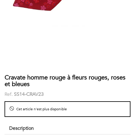
COSTUME
Chaussettes
Col
courtes
Boxers
Stand-
Accessoires
POLOS
up
FEMME
Voir
Imprimés
tout
Unis
LES
Cravate homme rouge à fleurs rouges, roses
et bleues
IMPRIMÉES
Ref.
SS14-CRAV23
Faune
Cet article n'est plus disponible
&
Flore
Description