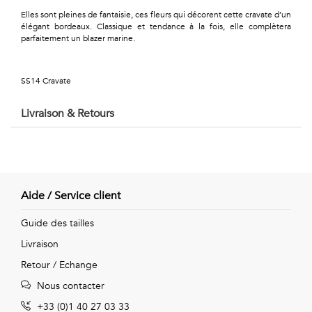
Géométriques
Elles sont pleines de fantaisie, ces fleurs qui décorent cette cravate d’un
élégant bordeaux. Classique et tendance à la fois, elle complètera
Talents
parfaitement un blazer marine.
&
SS14 Cravate
Métiers
Livraison & Retours
Petits
motifs
Aide / Service client
Urbain
Guide des tailles
&
Livraison
Pop
Retour / Echange
Nous contacter
Voyages
+33 (0)1 40 27 03 33