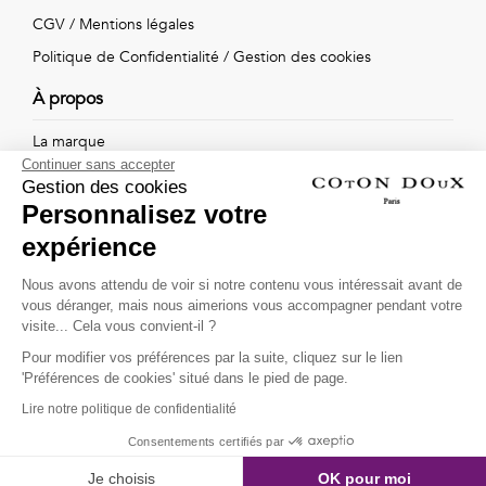
Vintage
CGV
/
Mentions légales
Voir
Politique de Confidentialité
/
Gestion des cookies
À propos
tout
La marque
Continuer sans accepter
Nos boutiques
Gestion des cookies
Personnalisez votre
expérience
Suivez-nous !
Nous avons attendu de voir si notre contenu vous intéressait avant de
vous déranger, mais nous aimerions vous accompagner pendant votre
Recevez par email l'actualité de Coton Doux : nouvelles
visite... Cela vous convient-il ?
collections, remises spéciales et ventes privées...
Pour modifier vos préférences par la suite, cliquez sur le lien
OK
'Préférences de cookies' situé dans le pied de page.
Lire notre politique de confidentialité
This site is protected by
reCAPTCHA and the Google
Consentements certifiés par
Privacy Policy
and
Terms of Service
apply.
Je choisis
OK pour moi