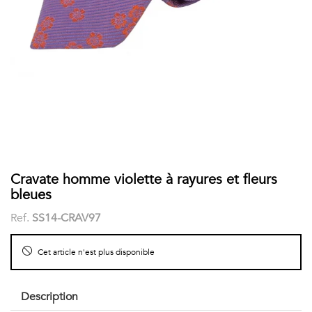
COSTUME
Chaussettes
Col
courtes
Boxers
Stand-
Accessoires
POLOS
up
FEMME
Voir
Imprimés
tout
Unis
LES
Cravate homme violette à rayures et fleurs
bleues
IMPRIMÉES
Ref.
SS14-CRAV97
Faune
Cet article n'est plus disponible
&
Flore
Description