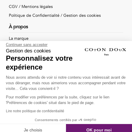
Vintage
CGV
/
Mentions légales
Voir
Politique de Confidentialité
/
Gestion des cookies
À propos
tout
La marque
Continuer sans accepter
Nos boutiques
Gestion des cookies
Personnalisez votre
expérience
Suivez-nous !
Nous avons attendu de voir si notre contenu vous intéressait avant de
vous déranger, mais nous aimerions vous accompagner pendant votre
Recevez par email l'actualité de Coton Doux : nouvelles
visite... Cela vous convient-il ?
collections, remises spéciales et ventes privées...
Pour modifier vos préférences par la suite, cliquez sur le lien
OK
'Préférences de cookies' situé dans le pied de page.
Lire notre politique de confidentialité
This site is protected by
reCAPTCHA and the Google
Consentements certifiés par
Privacy Policy
and
Terms of Service
apply.
Je choisis
OK pour moi