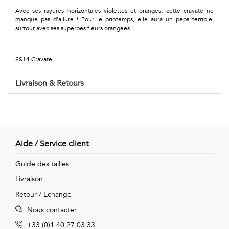
Géométriques
Avec ses rayures horizontales violettes et oranges, cette cravate ne
manque pas d’allure ! Pour le printemps, elle aura un peps terrible,
Talents
surtout avec ses superbes fleurs orangées !
&
SS14 Cravate
Métiers
Livraison & Retours
Petits
motifs
Aide / Service client
Urbain
Guide des tailles
&
Livraison
Pop
Retour / Echange
Nous contacter
Voyages
+33 (0)1 40 27 03 33