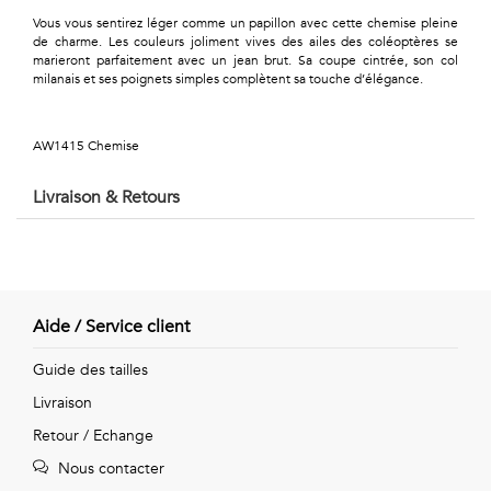
Géométriques
Vous vous sentirez léger comme un papillon avec cette chemise pleine
de charme. Les couleurs joliment vives des ailes des coléoptères se
Talents
marieront parfaitement avec un jean brut. Sa coupe cintrée, son col
milanais et ses poignets simples complètent sa touche d’élégance.
&
Métiers
AW1415 Chemise
Petits
Livraison & Retours
motifs
Aide / Service client
Urbain
Guide des tailles
&
Livraison
Pop
Retour / Echange
Voyages
Nous contacter