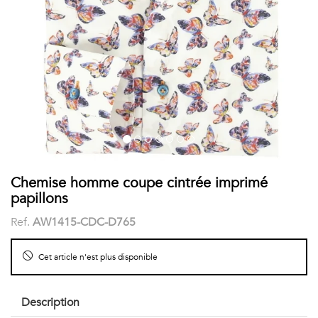
COSTUME
Chaussettes
Col
courtes
Boxers
Stand-
Accessoires
POLOS
up
FEMME
Voir
Imprimés
tout
Unis
LES
Chemise homme coupe cintrée imprimé
papillons
IMPRIMÉES
Ref.
AW1415-CDC-D765
Faune
Cet article n'est plus disponible
&
Flore
Description