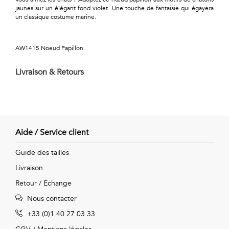
Géométriques
jaunes sur un élégant fond violet. Une touche de fantaisie qui égayera
un classique costume marine.
Talents
&
AW1415 Noeud Papillon
Métiers
Livraison & Retours
Petits
motifs
Aide / Service client
Urbain
Guide des tailles
Livraison
&
Retour / Echange
Pop
Nous contacter
Voyages
+33 (0)1 40 27 03 33