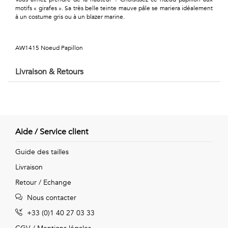
Géométriques
motifs « girafes ». Sa très belle teinte mauve pâle se mariera idéalement
à un costume gris ou à un blazer marine.
Talents
&
AW1415 Noeud Papillon
Métiers
Livraison & Retours
Petits
motifs
Aide / Service client
Urbain
Guide des tailles
Livraison
&
Retour / Echange
Pop
Nous contacter
Voyages
+33 (0)1 40 27 03 33