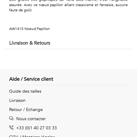
Géométriques
assurée. Avec ce nœud papillon alliant classicisme et fantaisie, aucune
faute de goût.
Talents
&
AW1415 Noeud Papillon
Métiers
Livraison & Retours
Petits
motifs
Aide / Service client
Urbain
Guide des tailles
Livraison
&
Retour / Echange
Pop
Nous contacter
Voyages
+33 (0)1 40 27 03 33