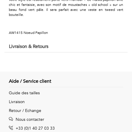
Géométriques
chic et fantaisie, avec son motif de moustaches « old school » sur un
beau fond vert pâle. Il sera parfait avec une veste en tweed vert
Talents
bouteille.
&
AW1415 Noeud Papillon
Métiers
Livraison & Retours
Petits
motifs
Aide / Service client
Urbain
Guide des tailles
&
Livraison
Retour / Echange
Pop
Nous contacter
Voyages
+33 (0)1 40 27 03 33