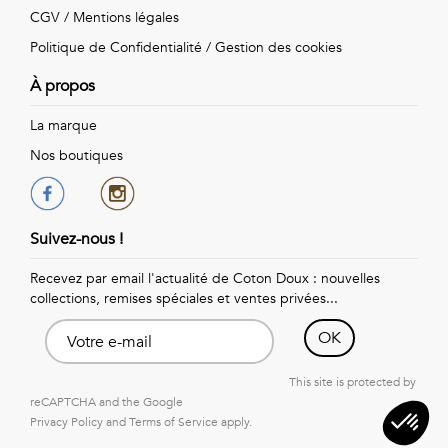
Vintage
CGV
/
Mentions légales
Politique de Confidentialité
/
Gestion des cookies
Voir
À propos
tout
La marque
Nos boutiques
Suivez-nous !
Recevez par email l'actualité de Coton Doux : nouvelles
collections, remises spéciales et ventes privées...
OK
This site is protected by
reCAPTCHA and the Google
Privacy Policy
and
Terms of Service
apply.