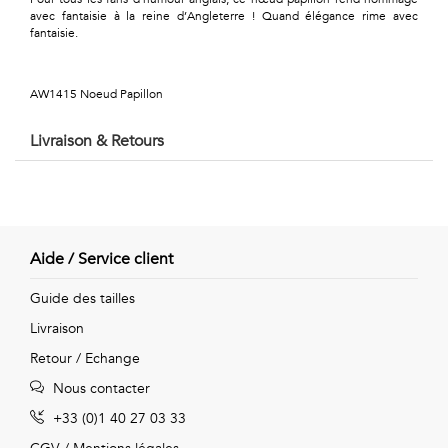
Géométriques
avec fantaisie à la reine d’Angleterre ! Quand élégance rime avec
fantaisie.
Talents
&
AW1415 Noeud Papillon
Métiers
Livraison & Retours
Petits
motifs
Aide / Service client
Urbain
Guide des tailles
Livraison
&
Retour / Echange
Pop
Nous contacter
Voyages
+33 (0)1 40 27 03 33