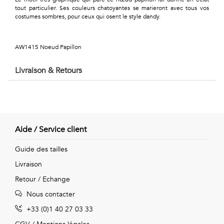
Géométriques
tout particulier. Ses couleurs chatoyantes se marieront avec tous vos
costumes sombres, pour ceux qui osent le style dandy.
Talents
&
AW1415 Noeud Papillon
Métiers
Livraison & Retours
Petits
motifs
Aide / Service client
Urbain
Guide des tailles
Livraison
&
Retour / Echange
Pop
Nous contacter
Voyages
+33 (0)1 40 27 03 33