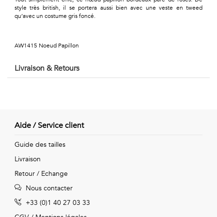
Géométriques
style très british, il se portera aussi bien avec une veste en tweed
qu’avec un costume gris foncé.
Talents
&
AW1415 Noeud Papillon
Métiers
Livraison & Retours
Petits
motifs
Aide / Service client
Urbain
Guide des tailles
Livraison
&
Retour / Echange
Pop
Nous contacter
Voyages
+33 (0)1 40 27 03 33