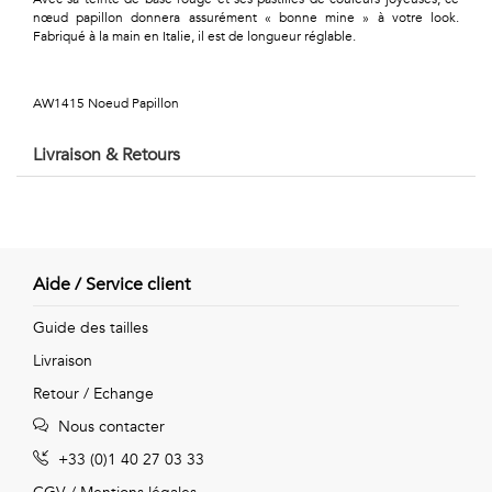
Géométriques
nœud papillon donnera assurément « bonne mine » à votre look.
Fabriqué à la main en Italie, il est de longueur réglable.
Talents
&
AW1415 Noeud Papillon
Métiers
Livraison & Retours
Petits
motifs
Aide / Service client
Urbain
Guide des tailles
Livraison
&
Retour / Echange
Pop
Nous contacter
Voyages
+33 (0)1 40 27 03 33