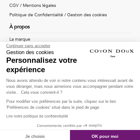
Vintage
CGV
/
Mentions légales
Politique de Confidentialité
/
Gestion des cookies
Voir
À propos
tout
La marque
Continuer sans accepter
Nos boutiques
Gestion des cookies
Personnalisez votre
expérience
Suivez-nous !
Nous avons attendu de voir si notre contenu vous intéressait avant de
vous déranger, mais nous aimerions vous accompagner pendant votre
Recevez par email l'actualité de Coton Doux : nouvelles
visite... Cela vous convient-il ?
collections, remises spéciales et ventes privées...
Pour modifier vos préférences par la suite, cliquez sur le lien
OK
'Préférences de cookies' situé dans le pied de page.
Lire notre politique de confidentialité
This site is protected by
reCAPTCHA and the Google
Consentements certifiés par
Privacy Policy
and
Terms of Service
apply.
Je choisis
OK pour moi