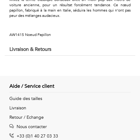
Géométriques
voiture ancienne, pour un résultat forcément tendance. Ce nœud
papillon, fabriqué à la main en Italie, séduira les hommes qui n’ont pas
Talents
peur des mélanges audacieux.
&
AW1415 Noeud Papillon
Métiers
Livraison & Retours
Petits
motifs
Aide / Service client
Urbain
Guide des tailles
&
Livraison
Retour / Echange
Pop
Nous contacter
Voyages
+33 (0)1 40 27 03 33