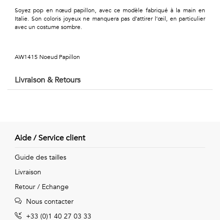
Géométriques
Soyez pop en nœud papillon, avec ce modèle fabriqué à la main en
Italie. Son coloris joyeux ne manquera pas d’attirer l’œil, en particulier
Talents
avec un costume sombre.
&
AW1415 Noeud Papillon
Métiers
Livraison & Retours
Petits
motifs
Aide / Service client
Urbain
Guide des tailles
&
Livraison
Pop
Retour / Echange
Nous contacter
Voyages
+33 (0)1 40 27 03 33