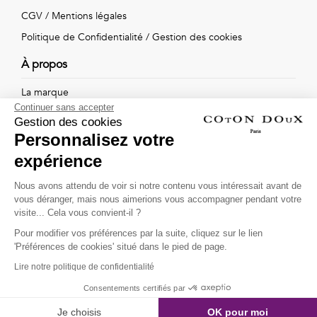
Vintage
CGV
/
Mentions légales
Voir
Politique de Confidentialité
/
Gestion des cookies
À propos
tout
La marque
Continuer sans accepter
Nos boutiques
Gestion des cookies
Personnalisez votre
expérience
Suivez-nous !
Nous avons attendu de voir si notre contenu vous intéressait avant de
vous déranger, mais nous aimerions vous accompagner pendant votre
Recevez par email l'actualité de Coton Doux : nouvelles
visite... Cela vous convient-il ?
collections, remises spéciales et ventes privées...
Pour modifier vos préférences par la suite, cliquez sur le lien
OK
'Préférences de cookies' situé dans le pied de page.
Lire notre politique de confidentialité
This site is protected by
reCAPTCHA and the Google
Consentements certifiés par
Privacy Policy
and
Terms of Service
apply.
Je choisis
OK pour moi