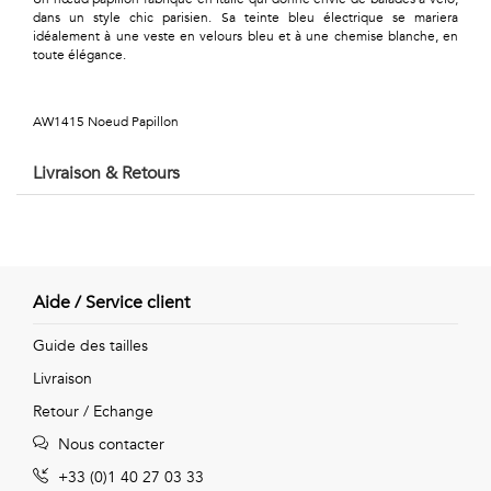
Géométriques
dans un style chic parisien. Sa teinte bleu électrique se mariera
idéalement à une veste en velours bleu et à une chemise blanche, en
Talents
toute élégance.
&
AW1415 Noeud Papillon
Métiers
Livraison & Retours
Petits
motifs
Aide / Service client
Urbain
Guide des tailles
&
Livraison
Retour / Echange
Pop
Nous contacter
Voyages
+33 (0)1 40 27 03 33