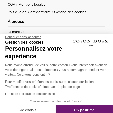
Vintage
CGV
/
Mentions légales
Politique de Confidentialité
/
Gestion des cookies
Voir
À propos
tout
La marque
Continuer sans accepter
Nos boutiques
Gestion des cookies
Personnalisez votre
expérience
Suivez-nous !
Nous avons attendu de voir si notre contenu vous intéressait avant de
vous déranger, mais nous aimerions vous accompagner pendant votre
Recevez par email l'actualité de Coton Doux : nouvelles
visite... Cela vous convient-il ?
collections, remises spéciales et ventes privées...
Pour modifier vos préférences par la suite, cliquez sur le lien
OK
'Préférences de cookies' situé dans le pied de page.
Lire notre politique de confidentialité
This site is protected by
reCAPTCHA and the Google
Consentements certifiés par
Privacy Policy
and
Terms of Service
apply.
Je choisis
OK pour moi