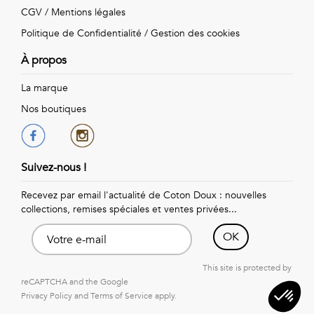
Vintage
CGV
/
Mentions légales
Politique de Confidentialité
/
Gestion des cookies
Voir
À propos
tout
La marque
Nos boutiques
Suivez-nous !
Recevez par email l'actualité de Coton Doux : nouvelles
collections, remises spéciales et ventes privées...
OK
This site is protected by
reCAPTCHA and the Google
Privacy Policy
and
Terms of Service
apply.