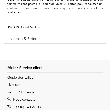
Géométriques
teintes mixant pastels et couleurs vives. A porter pour rehausser un
costume gris, avec une chemise blanche qui fera ressortir ses couleurs
Talents
vivifiantes.
&
AW1415 Noeud Papillon
Métiers
Livraison & Retours
Petits
motifs
Aide / Service client
Urbain
Guide des tailles
&
Livraison
Retour / Echange
Pop
Nous contacter
Voyages
+33 (0)1 40 27 03 33