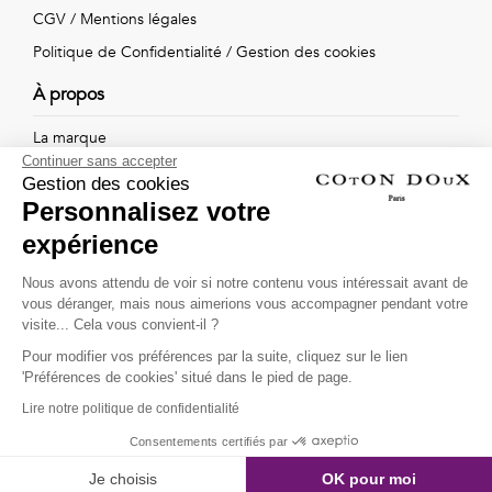
Vintage
CGV
/
Mentions légales
Politique de Confidentialité
/
Gestion des cookies
Voir
À propos
tout
La marque
Continuer sans accepter
Nos boutiques
Gestion des cookies
Personnalisez votre
expérience
Suivez-nous !
Nous avons attendu de voir si notre contenu vous intéressait avant de
vous déranger, mais nous aimerions vous accompagner pendant votre
Recevez par email l'actualité de Coton Doux : nouvelles
visite... Cela vous convient-il ?
collections, remises spéciales et ventes privées...
Pour modifier vos préférences par la suite, cliquez sur le lien
OK
'Préférences de cookies' situé dans le pied de page.
Lire notre politique de confidentialité
This site is protected by
reCAPTCHA and the Google
Consentements certifiés par
Privacy Policy
and
Terms of Service
apply.
Je choisis
OK pour moi