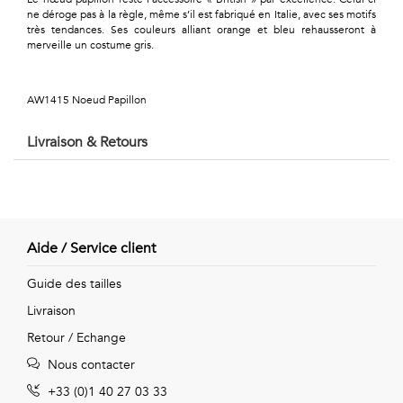
Géométriques
ne déroge pas à la règle, même s’il est fabriqué en Italie, avec ses motifs
très tendances. Ses couleurs alliant orange et bleu rehausseront à
Talents
merveille un costume gris.
&
AW1415 Noeud Papillon
Métiers
Livraison & Retours
Petits
motifs
Aide / Service client
Urbain
Guide des tailles
&
Livraison
Retour / Echange
Pop
Nous contacter
Voyages
+33 (0)1 40 27 03 33