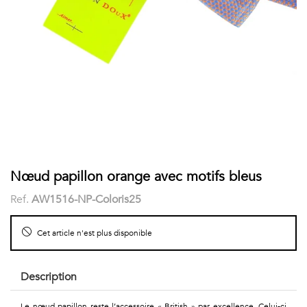
COSTUME
Chaussettes
Col
courtes
Boxers
Stand-
Accessoires
POLOS
up
FEMME
Voir
Imprimés
tout
Unis
LES
Nœud papillon orange avec motifs bleus
Ref.
AW1516-NP-Coloris25
IMPRIMÉES
Faune
Cet article n'est plus disponible
&
Description
Flore
Le nœud papillon reste l’accessoire « British » par excellence. Celui-ci