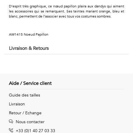
Géométriques
D’esprit très graphique, ce nœud papillon plaira aux dandys qui aiment
les accessoires qui se remarquent. Ses teintes mariant orange, bleu et
Talents
blanc, permettent de l’associer avec tous vos costumes sombres.
&
AW1415 Noeud Papillon
Métiers
Livraison & Retours
Petits
motifs
Aide / Service client
Urbain
Guide des tailles
&
Livraison
Pop
Retour / Echange
Nous contacter
Voyages
+33 (0)1 40 27 03 33