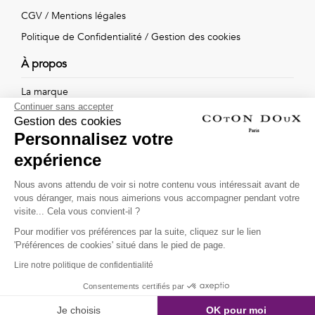
Vintage
CGV
/
Mentions légales
Voir
Politique de Confidentialité
/
Gestion des cookies
À propos
tout
La marque
Continuer sans accepter
Nos boutiques
Gestion des cookies
Personnalisez votre
expérience
Suivez-nous !
Nous avons attendu de voir si notre contenu vous intéressait avant de
vous déranger, mais nous aimerions vous accompagner pendant votre
Recevez par email l'actualité de Coton Doux : nouvelles
visite... Cela vous convient-il ?
collections, remises spéciales et ventes privées...
Pour modifier vos préférences par la suite, cliquez sur le lien
OK
'Préférences de cookies' situé dans le pied de page.
Lire notre politique de confidentialité
This site is protected by
reCAPTCHA and the Google
Consentements certifiés par
Privacy Policy
and
Terms of Service
apply.
Je choisis
OK pour moi