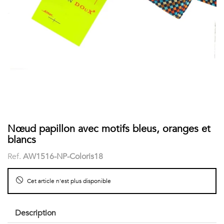
COSTUME
Chaussettes
Col
courtes
Boxers
Stand-
Accessoires
POLOS
up
FEMME
Voir
Imprimés
tout
Unis
LES
Nœud papillon avec motifs bleus, oranges et
blancs
IMPRIMÉES
Ref.
AW1516-NP-Coloris18
Faune
Cet article n'est plus disponible
&
Flore
Description