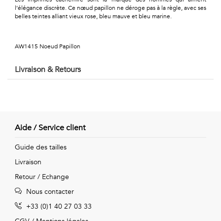
Géométriques
l’élégance discrète. Ce nœud papillon ne déroge pas à la règle, avec ses
belles teintes alliant vieux rose, bleu mauve et bleu marine.
Talents
&
AW1415 Noeud Papillon
Métiers
Livraison & Retours
Petits
motifs
Aide / Service client
Urbain
Guide des tailles
Livraison
&
Retour / Echange
Pop
Nous contacter
Voyages
+33 (0)1 40 27 03 33