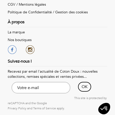
Vintage
CGV
/
Mentions légales
Politique de Confidentialité
/
Gestion des cookies
Voir
À propos
tout
La marque
Nos boutiques
Suivez-nous !
Recevez par email l'actualité de Coton Doux : nouvelles
collections, remises spéciales et ventes privées...
OK
This site is protected by
reCAPTCHA and the Google
Privacy Policy
and
Terms of Service
apply.