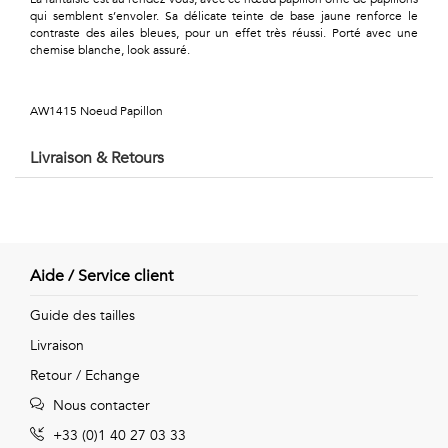
Géométriques
qui semblent s’envoler. Sa délicate teinte de base jaune renforce le
contraste des ailes bleues, pour un effet très réussi. Porté avec une
Talents
chemise blanche, look assuré.
&
AW1415 Noeud Papillon
Métiers
Livraison & Retours
Petits
motifs
Aide / Service client
Urbain
Guide des tailles
&
Livraison
Retour / Echange
Pop
Nous contacter
Voyages
+33 (0)1 40 27 03 33