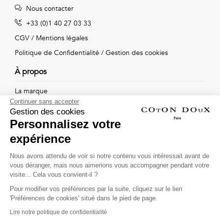
Vintage
Nous contacter
+33 (0)1 40 27 03 33
Voir
CGV
/
Mentions légales
tout
Politique de Confidentialité
/
Gestion des cookies
À propos
La marque
Continuer sans accepter
Nos boutiques
Gestion des cookies
Personnalisez votre
expérience
Suivez-nous !
Nous avons attendu de voir si notre contenu vous intéressait avant de
vous déranger, mais nous aimerions vous accompagner pendant votre
Recevez par email l'actualité de Coton Doux : nouvelles
visite... Cela vous convient-il ?
collections, remises spéciales et ventes privées...
Pour modifier vos préférences par la suite, cliquez sur le lien
OK
'Préférences de cookies' situé dans le pied de page.
Lire notre politique de confidentialité
This site is protected by