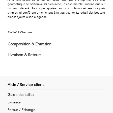
Géométriques
géométrique se portera aussi bien avec un costume bleu marine que sur
un jean délavé. Sa coupe ajustée, son col milanais et ses poignets
Talents
simples lui confèrent un chic tout à fait particulier. Le détail des boutons
blancs ajoute à son élégance.
&
Métiers
AW1617 Chemise
Petits
Composition & Entretien
motifs
Livraison & Retours
Urbain
Aide / Service client
&
Guide des tailles
Pop
Livraison
Voyages
Retour / Echange