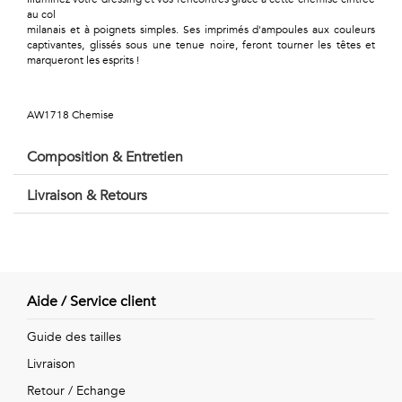
Géométriques
au col
milanais et à poignets simples. Ses imprimés d'ampoules aux couleurs
Talents
captivantes, glissés sous une tenue noire, feront tourner les têtes et
marqueront les esprits !
&
Métiers
AW1718 Chemise
Petits
Composition & Entretien
motifs
Livraison & Retours
Urbain
Aide / Service client
&
Guide des tailles
Pop
Livraison
Voyages
Retour / Echange