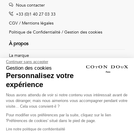
Vintage
Nous contacter
+33 (0)1 40 27 03 33
Voir
CGV
/
Mentions légales
tout
Politique de Confidentialité
/
Gestion des cookies
À propos
La marque
Continuer sans accepter
Nos boutiques
Gestion des cookies
Personnalisez votre
expérience
Suivez-nous !
Nous avons attendu de voir si notre contenu vous intéressait avant de
vous déranger, mais nous aimerions vous accompagner pendant votre
Recevez par email l'actualité de Coton Doux : nouvelles
visite... Cela vous convient-il ?
collections, remises spéciales et ventes privées...
Pour modifier vos préférences par la suite, cliquez sur le lien
OK
'Préférences de cookies' situé dans le pied de page.
Lire notre politique de confidentialité
This site is protected by