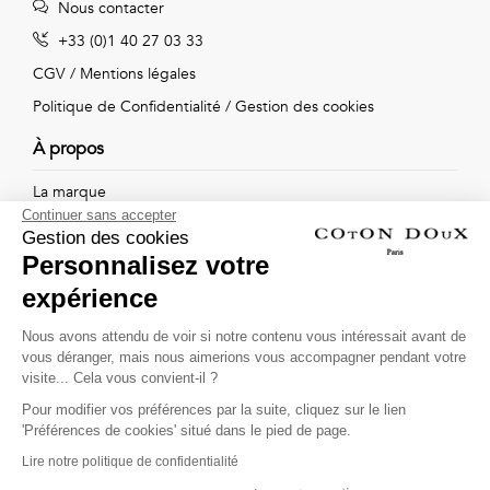
Nous contacter
Vintage
+33 (0)1 40 27 03 33
Voir
CGV
/
Mentions légales
tout
Politique de Confidentialité
/
Gestion des cookies
À propos
La marque
Continuer sans accepter
Nos boutiques
Gestion des cookies
Personnalisez votre
expérience
Suivez-nous !
Nous avons attendu de voir si notre contenu vous intéressait avant de
vous déranger, mais nous aimerions vous accompagner pendant votre
Recevez par email l'actualité de Coton Doux : nouvelles
visite... Cela vous convient-il ?
collections, remises spéciales et ventes privées...
Pour modifier vos préférences par la suite, cliquez sur le lien
OK
'Préférences de cookies' situé dans le pied de page.
Lire notre politique de confidentialité
This site is protected by