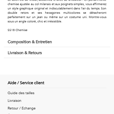
Géométriques
chemise ajustée au col milanais et aux poignets simples, vous affirmerez
un style graphique original et indiscutablement dans l’air du temps. Son
Talents
double retors et ses hexagones multicolores se détacheront
parfaitement sur un jean ou même sur un costume uni. Montre-vous
&
sous un angle coloré, chic et irrésistible.
SS18 Chemise
Métiers
Petits
Composition & Entretien
motifs
Livraison & Retours
Urbain
Aide / Service client
&
Guide des tailles
Pop
Livraison
Voyages
Retour / Echange