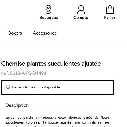
Boutiques
Compte
Panier
Boxers
Accessoires
Chemise plantes succulentes ajustée
Ref.
SS18-A-PS-D1494
Cet article n'est plus disponible
Description
Variez les plaisirs en adoptant cette chemise parée de fleurs
succulentes colorées. Sa coupe ajustée, son col milanais, ses