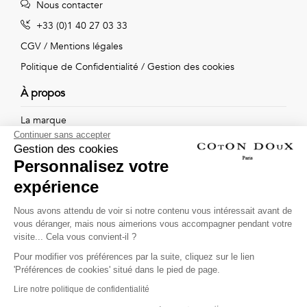
Nous contacter
Vintage
+33 (0)1 40 27 03 33
Voir
CGV
/
Mentions légales
tout
Politique de Confidentialité
/
Gestion des cookies
À propos
La marque
Continuer sans accepter
Nos boutiques
Gestion des cookies
Personnalisez votre
expérience
Suivez-nous !
Nous avons attendu de voir si notre contenu vous intéressait avant de
vous déranger, mais nous aimerions vous accompagner pendant votre
Recevez par email l'actualité de Coton Doux : nouvelles
visite... Cela vous convient-il ?
collections, remises spéciales et ventes privées...
Pour modifier vos préférences par la suite, cliquez sur le lien
OK
'Préférences de cookies' situé dans le pied de page.
Lire notre politique de confidentialité
This site is protected by