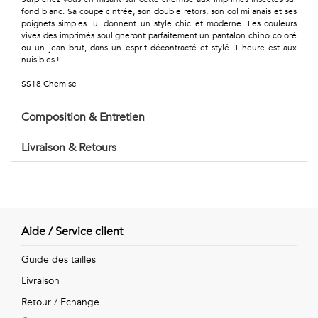
Géométriques
fond blanc. Sa coupe cintrée, son double retors, son col milanais et ses
poignets simples lui donnent un style chic et moderne. Les couleurs
Talents
vives des imprimés souligneront parfaitement un pantalon chino coloré
ou un jean brut, dans un esprit décontracté et stylé. L'heure est aux
&
nuisibles !
SS18 Chemise
Métiers
Petits
Composition & Entretien
motifs
Livraison & Retours
Urbain
Aide / Service client
&
Guide des tailles
Pop
Livraison
Voyages
Retour / Echange