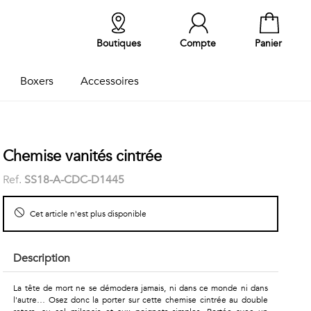
Boutiques
Compte
Panier
Boxers
Accessoires
Chemise vanités cintrée
Ref.
SS18-A-CDC-D1445
Cet article n'est plus disponible
Description
La tête de mort ne se démodera jamais, ni dans ce monde ni dans
l'autre… Osez donc la porter sur cette chemise cintrée au double