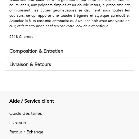
Géométriques
col milanais, aux poignets simples et au double retors, le graphisme est
omniprésent: les cubes géométriques se déclinent sous toutes les
Talents
couleurs, ce qui apporte une touche élégante et atypique au modèle.
Associez-le à un costume anthracite ou à un jean noir avec une veste en
&
cuir, et faites tourner les têtes par votre look chic et optique.
SS18 Chemise
Métiers
Petits
Composition & Entretien
motifs
Livraison & Retours
Urbain
Aide / Service client
&
Guide des tailles
Pop
Livraison
Voyages
Retour / Echange