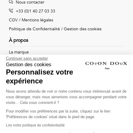
Nous contacter
Vintage
+33 (0)1 40 27 03 33
Voir
CGV
/
Mentions légales
tout
Politique de Confidentialité
/
Gestion des cookies
À propos
La marque
Continuer sans accepter
Nos boutiques
Gestion des cookies
Personnalisez votre
expérience
Suivez-nous !
Nous avons attendu de voir si notre contenu vous intéressait avant de
vous déranger, mais nous aimerions vous accompagner pendant votre
Recevez par email l'actualité de Coton Doux : nouvelles
visite... Cela vous convient-il ?
collections, remises spéciales et ventes privées...
Pour modifier vos préférences par la suite, cliquez sur le lien
OK
'Préférences de cookies' situé dans le pied de page.
Lire notre politique de confidentialité
This site is protected by