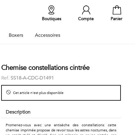
Boutiques
Compte
Panier
Boxers
Accessoires
Chemise constellations cintrée
Ref.
SS18-A-CDC-D1491
Cet article n'est plus disponible
Description
Promenez-vous avec une antisèche des constellations: cette
chemise imprimée propose de revoir tous les astres nocturnes, dans