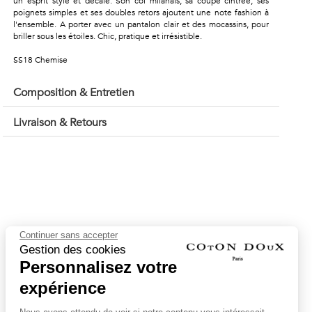
un esprit stylé et décalé. Son col milanais, sa coupe cintrée, ses
poignets simples et ses doubles retors ajoutent une note fashion à
l'ensemble. A porter avec un pantalon clair et des mocassins, pour
briller sous les étoiles. Chic, pratique et irrésistible.
SS18 Chemise
Composition & Entretien
Livraison & Retours
Continuer sans accepter
Gestion des cookies
Personnalisez votre
expérience