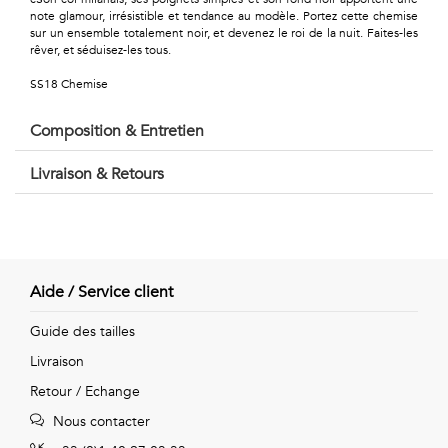
Géométriques
note glamour, irrésistible et tendance au modèle. Portez cette chemise
sur un ensemble totalement noir, et devenez le roi de la nuit. Faites-les
Talents
rêver, et séduisez-les tous.
&
SS18 Chemise
Métiers
Composition & Entretien
Petits
Livraison & Retours
motifs
Aide / Service client
Urbain
Guide des tailles
&
Livraison
Pop
Retour / Echange
Voyages
Nous contacter