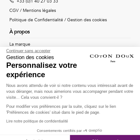
+33 (0)1 40 27 03 33
Vintage
CGV
/
Mentions légales
Voir
Politique de Confidentialité
/
Gestion des cookies
tout
À propos
La marque
Continuer sans accepter
Nos boutiques
Gestion des cookies
Personnalisez votre
expérience
Suivez-nous !
Nous avons attendu de voir si notre contenu vous intéressait avant de
vous déranger, mais nous aimerions vous accompagner pendant votre
Recevez par email l'actualité de Coton Doux : nouvelles
visite... Cela vous convient-il ?
collections, remises spéciales et ventes privées...
Pour modifier vos préférences par la suite, cliquez sur le lien
OK
'Préférences de cookies' situé dans le pied de page.
Lire notre politique de confidentialité
This site is protected by
reCAPTCHA and the Google
Consentements certifiés par
Privacy Policy
and
Terms of Service
apply.