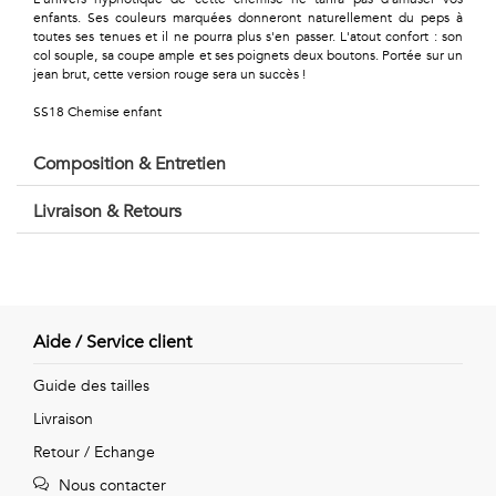
Géométriques
enfants. Ses couleurs marquées donneront naturellement du peps à
toutes ses tenues et il ne pourra plus s'en passer. L'atout confort : son
Talents
col souple, sa coupe ample et ses poignets deux boutons. Portée sur un
jean brut, cette version rouge sera un succès !
&
SS18 Chemise enfant
Métiers
Composition & Entretien
Petits
Livraison & Retours
motifs
Urbain
Aide / Service client
&
Guide des tailles
Pop
Livraison
Retour / Echange
Voyages
Nous contacter