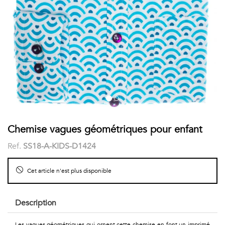
COSTUME
Chaussettes
Col
courtes
Boxers
Stand-
Accessoires
POLOS
up
FEMME
Voir
Imprimés
tout
Unis
LES
Chemise vagues géométriques pour enfant
Ref.
SS18-A-KIDS-D1424
IMPRIMÉES
Faune
Cet article n'est plus disponible
&
Description
Flore
Les vagues géométriques qui ornent cette chemise en font un imprimé