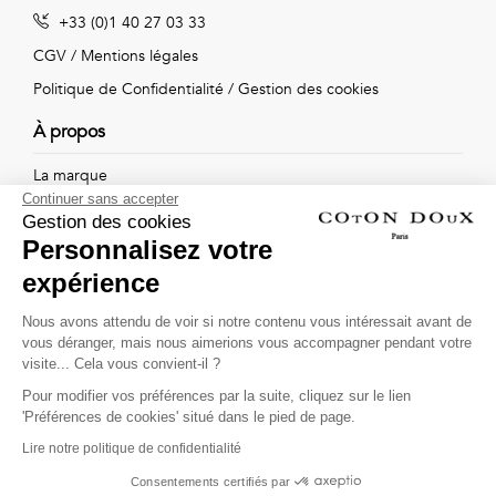
Vintage
+33 (0)1 40 27 03 33
Voir
CGV
/
Mentions légales
Politique de Confidentialité
/
Gestion des cookies
tout
À propos
La marque
Continuer sans accepter
Nos boutiques
Gestion des cookies
Personnalisez votre
expérience
Suivez-nous !
Nous avons attendu de voir si notre contenu vous intéressait avant de
vous déranger, mais nous aimerions vous accompagner pendant votre
Recevez par email l'actualité de Coton Doux : nouvelles
visite... Cela vous convient-il ?
collections, remises spéciales et ventes privées...
Pour modifier vos préférences par la suite, cliquez sur le lien
OK
'Préférences de cookies' situé dans le pied de page.
Lire notre politique de confidentialité
This site is protected by
reCAPTCHA and the Google
Consentements certifiés par