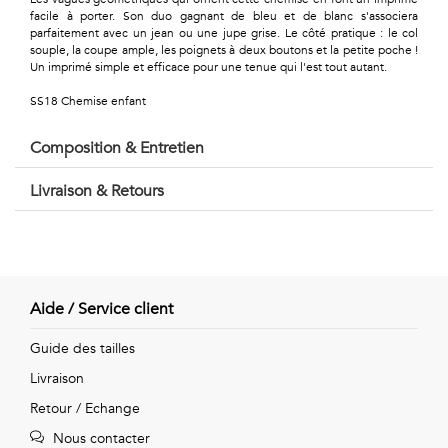
Géométriques
facile à porter. Son duo gagnant de bleu et de blanc s'associera
parfaitement avec un jean ou une jupe grise. Le côté pratique : le col
Talents
souple, la coupe ample, les poignets à deux boutons et la petite poche !
Un imprimé simple et efficace pour une tenue qui l'est tout autant.
&
SS18 Chemise enfant
Métiers
Composition & Entretien
Petits
Livraison & Retours
motifs
Urbain
Aide / Service client
&
Guide des tailles
Pop
Livraison
Retour / Echange
Voyages
Nous contacter