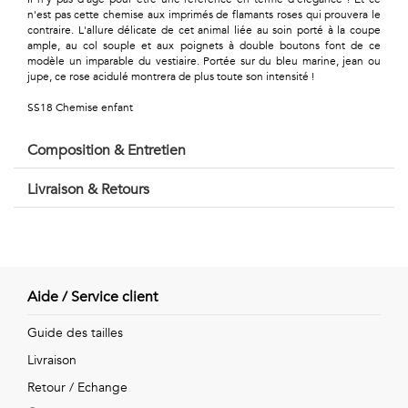
Géométriques
n'est pas cette chemise aux imprimés de flamants roses qui prouvera le
contraire. L'allure délicate de cet animal liée au soin porté à la coupe
Talents
ample, au col souple et aux poignets à double boutons font de ce
modèle un imparable du vestiaire. Portée sur du bleu marine, jean ou
&
jupe, ce rose acidulé montrera de plus toute son intensité !
SS18 Chemise enfant
Métiers
Petits
Composition & Entretien
motifs
Livraison & Retours
Urbain
Aide / Service client
&
Guide des tailles
Pop
Livraison
Voyages
Retour / Echange