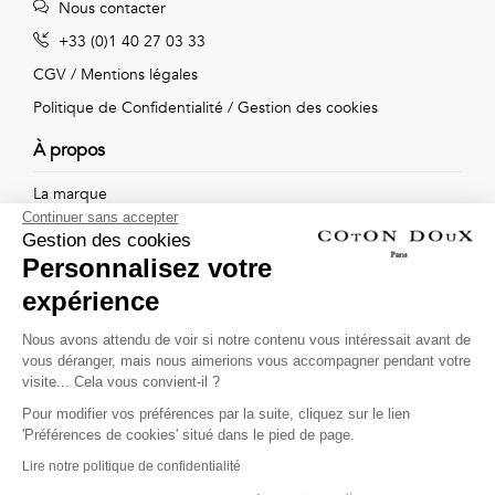
Nous contacter
Vintage
+33 (0)1 40 27 03 33
Voir
CGV
/
Mentions légales
tout
Politique de Confidentialité
/
Gestion des cookies
À propos
La marque
Continuer sans accepter
Nos boutiques
Gestion des cookies
Personnalisez votre
expérience
Suivez-nous !
Nous avons attendu de voir si notre contenu vous intéressait avant de
vous déranger, mais nous aimerions vous accompagner pendant votre
Recevez par email l'actualité de Coton Doux : nouvelles
visite... Cela vous convient-il ?
collections, remises spéciales et ventes privées...
Pour modifier vos préférences par la suite, cliquez sur le lien
OK
'Préférences de cookies' situé dans le pied de page.
Lire notre politique de confidentialité
This site is protected by