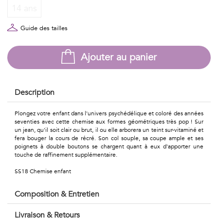
Géométriques
14 ans
Talents
Guide des tailles
&
Ajouter au panier
Métiers
Petits
Description
motifs
Plongez votre enfant dans l'univers psychédélique et coloré des années
seventies avec cette chemise aux formes géométriques très pop ! Sur
un jean, qu'il soit clair ou brut, il ou elle arborera un teint sur-vitaminé et
fera bouger la cours de récré. Son col souple, sa coupe ample et ses
Urbain
poignets à double boutons se chargent quant à eux d'apporter une
touche de raffinement supplémentaire.
&
SS18 Chemise enfant
Pop
Composition & Entretien
Voyages
Livraison & Retours