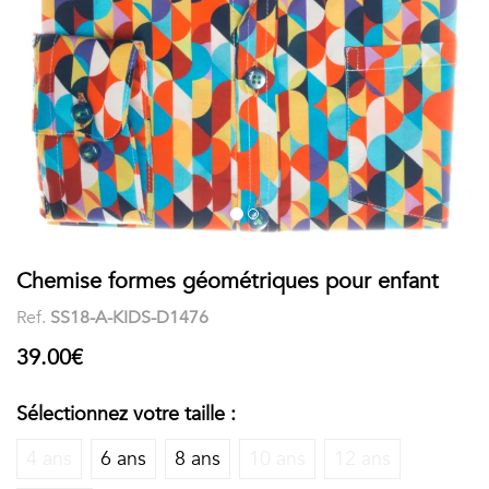
COSTUME
Chaussettes
Col
courtes
Boxers
Stand-
Accessoires
POLOS
up
FEMME
Voir
Imprimés
tout
Unis
LES
Chemise formes géométriques pour enfant
Ref.
SS18-A-KIDS-D1476
IMPRIMÉES
39.00€
Faune
&
Sélectionnez votre taille :
Flore
4 ans
6 ans
8 ans
10 ans
12 ans