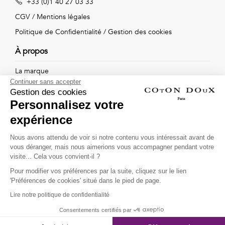
+33 (0)1 40 27 03 33
Vintage
CGV
/
Mentions légales
Voir
Politique de Confidentialité
/
Gestion des cookies
tout
À propos
La marque
Continuer sans accepter
Nos boutiques
Gestion des cookies
Personnalisez votre
expérience
Suivez-nous !
Nous avons attendu de voir si notre contenu vous intéressait avant de
vous déranger, mais nous aimerions vous accompagner pendant votre
Recevez par email l'actualité de Coton Doux : nouvelles
visite... Cela vous convient-il ?
collections, remises spéciales et ventes privées...
Pour modifier vos préférences par la suite, cliquez sur le lien
OK
'Préférences de cookies' situé dans le pied de page.
Lire notre politique de confidentialité
This site is protected by
reCAPTCHA and the Google
Consentements certifiés par
Privacy Policy
and
Terms of Service
apply.