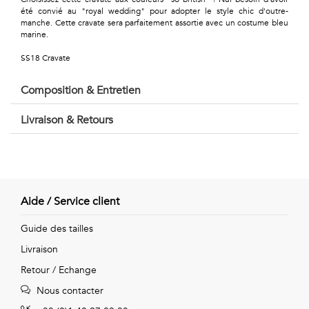
Géométriques
été convié au "royal wedding" pour adopter le style chic d'outre-
manche. Cette cravate sera parfaitement assortie avec un costume bleu
Talents
marine.
&
SS18 Cravate
Métiers
Composition & Entretien
Petits
Livraison & Retours
motifs
Aide / Service client
Urbain
Guide des tailles
&
Livraison
Pop
Retour / Echange
Voyages
Nous contacter