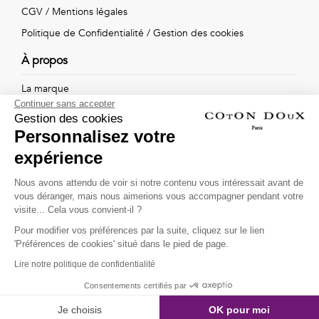
Vintage
CGV
/
Mentions légales
Politique de Confidentialité
/
Gestion des cookies
Voir
À propos
tout
La marque
Continuer sans accepter
Nos boutiques
Gestion des cookies
Personnalisez votre
expérience
Suivez-nous !
Nous avons attendu de voir si notre contenu vous intéressait avant de
vous déranger, mais nous aimerions vous accompagner pendant votre
Recevez par email l'actualité de Coton Doux : nouvelles
visite... Cela vous convient-il ?
collections, remises spéciales et ventes privées...
Pour modifier vos préférences par la suite, cliquez sur le lien
OK
'Préférences de cookies' situé dans le pied de page.
Lire notre politique de confidentialité
This site is protected by
reCAPTCHA and the Google
Consentements certifiés par
Privacy Policy
and
Terms of Service
apply.
Je choisis
OK pour moi