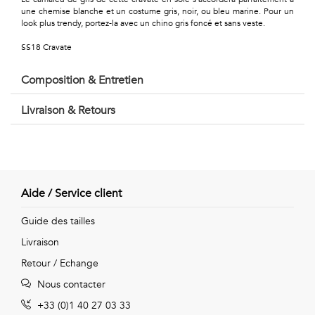
Géométriques
une chemise blanche et un costume gris, noir, ou bleu marine. Pour un
look plus trendy, portez-la avec un chino gris foncé et sans veste.
Talents
SS18 Cravate
&
Composition & Entretien
Métiers
Livraison & Retours
Petits
motifs
Aide / Service client
Urbain
Guide des tailles
&
Livraison
Retour / Echange
Pop
Nous contacter
Voyages
+33 (0)1 40 27 03 33