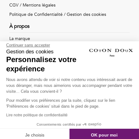
Vintage
CGV
/
Mentions légales
Politique de Confidentialité
/
Gestion des cookies
Voir
À propos
tout
La marque
Continuer sans accepter
Nos boutiques
Gestion des cookies
Personnalisez votre
expérience
Suivez-nous !
Nous avons attendu de voir si notre contenu vous intéressait avant de
vous déranger, mais nous aimerions vous accompagner pendant votre
Recevez par email l'actualité de Coton Doux : nouvelles
visite... Cela vous convient-il ?
collections, remises spéciales et ventes privées...
Pour modifier vos préférences par la suite, cliquez sur le lien
OK
'Préférences de cookies' situé dans le pied de page.
Lire notre politique de confidentialité
This site is protected by
reCAPTCHA and the Google
Consentements certifiés par
Privacy Policy
and
Terms of Service
apply.
Je choisis
OK pour moi