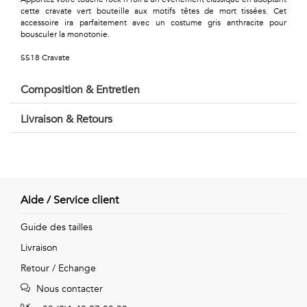
Géométriques
cette cravate vert bouteille aux motifs têtes de mort tissées. Cet
accessoire ira parfaitement avec un costume gris anthracite pour
Talents
bousculer la monotonie.
&
SS18 Cravate
Métiers
Composition & Entretien
Petits
Livraison & Retours
motifs
Aide / Service client
Urbain
Guide des tailles
&
Livraison
Pop
Retour / Echange
Voyages
Nous contacter