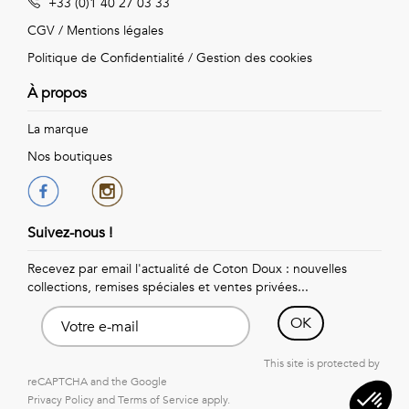
+33 (0)1 40 27 03 33
Vintage
CGV
/
Mentions légales
Voir
Politique de Confidentialité
/
Gestion des cookies
tout
À propos
La marque
Nos boutiques
Suivez-nous !
Recevez par email l'actualité de Coton Doux : nouvelles
collections, remises spéciales et ventes privées...
OK
This site is protected by
reCAPTCHA and the Google
Privacy Policy
and
Terms of Service
apply.