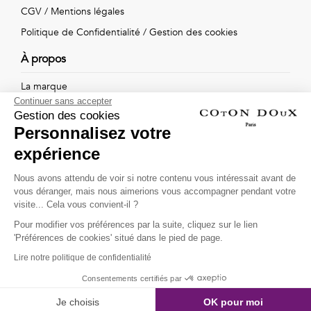
Vintage
CGV
/
Mentions légales
Politique de Confidentialité
/
Gestion des cookies
Voir
À propos
tout
La marque
Continuer sans accepter
Nos boutiques
Gestion des cookies
Personnalisez votre
expérience
Suivez-nous !
Nous avons attendu de voir si notre contenu vous intéressait avant de
vous déranger, mais nous aimerions vous accompagner pendant votre
Recevez par email l'actualité de Coton Doux : nouvelles
visite... Cela vous convient-il ?
collections, remises spéciales et ventes privées...
Pour modifier vos préférences par la suite, cliquez sur le lien
OK
'Préférences de cookies' situé dans le pied de page.
Lire notre politique de confidentialité
This site is protected by
reCAPTCHA and the Google
Consentements certifiés par
Privacy Policy
and
Terms of Service
apply.
Je choisis
OK pour moi