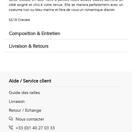
Géométriques
côté soigné et chic à votre tenue. Elle se mariera parfaitement avec un
costume noir ou bleu marine et fera de vous un romantique discret.
Talents
SS18 Cravate
&
Composition & Entretien
Métiers
Livraison & Retours
Petits
motifs
Aide / Service client
Urbain
Guide des tailles
&
Livraison
Retour / Echange
Pop
Nous contacter
Voyages
+33 (0)1 40 27 03 33