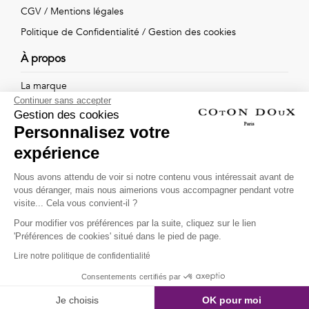
Vintage
CGV
/
Mentions légales
Politique de Confidentialité
/
Gestion des cookies
Voir
À propos
tout
La marque
Continuer sans accepter
Nos boutiques
Gestion des cookies
Personnalisez votre
expérience
Suivez-nous !
Nous avons attendu de voir si notre contenu vous intéressait avant de
vous déranger, mais nous aimerions vous accompagner pendant votre
Recevez par email l'actualité de Coton Doux : nouvelles
visite... Cela vous convient-il ?
collections, remises spéciales et ventes privées...
Pour modifier vos préférences par la suite, cliquez sur le lien
OK
'Préférences de cookies' situé dans le pied de page.
Lire notre politique de confidentialité
This site is protected by
reCAPTCHA and the Google
Consentements certifiés par
Privacy Policy
and
Terms of Service
apply.
Je choisis
OK pour moi