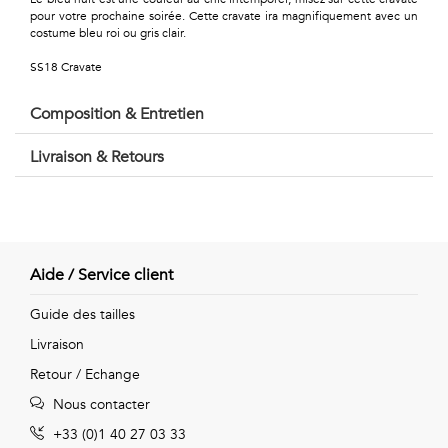
Géométriques
pour votre prochaine soirée. Cette cravate ira magnifiquement avec un
costume bleu roi ou gris clair.
Talents
SS18 Cravate
&
Composition & Entretien
Métiers
Livraison & Retours
Petits
motifs
Aide / Service client
Urbain
Guide des tailles
&
Livraison
Retour / Echange
Pop
Nous contacter
Voyages
+33 (0)1 40 27 03 33