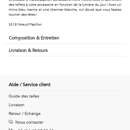
Géométriques
des reflets à votre accessoire en fonction de la lumière du jour ! Avec un
chino bleu marine et une chemise blanche, nul doute que vous fassiez
Talents
tourner des têtes !
&
SS18 Noeud Papillon
Métiers
Composition & Entretien
Petits
Livraison & Retours
motifs
Aide / Service client
Urbain
Guide des tailles
&
Livraison
Pop
Retour / Echange
Voyages
Nous contacter