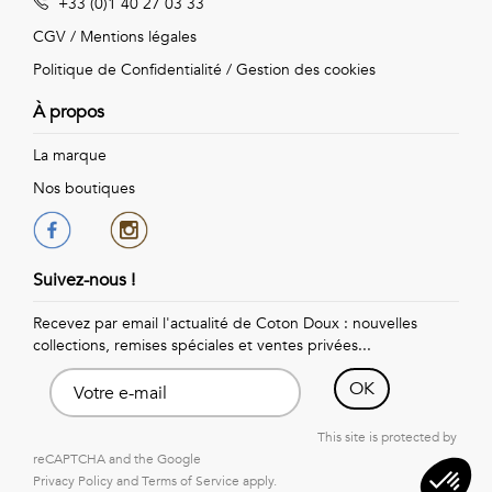
+33 (0)1 40 27 03 33
Vintage
CGV
/
Mentions légales
Voir
Politique de Confidentialité
/
Gestion des cookies
tout
À propos
La marque
Nos boutiques
Suivez-nous !
Recevez par email l'actualité de Coton Doux : nouvelles
collections, remises spéciales et ventes privées...
OK
This site is protected by
reCAPTCHA and the Google
Privacy Policy
and
Terms of Service
apply.