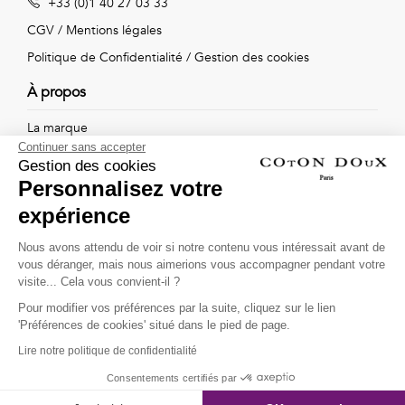
+33 (0)1 40 27 03 33
Vintage
CGV
/
Mentions légales
Voir
Politique de Confidentialité
/
Gestion des cookies
tout
À propos
La marque
Continuer sans accepter
Nos boutiques
Gestion des cookies
Personnalisez votre
expérience
Suivez-nous !
Nous avons attendu de voir si notre contenu vous intéressait avant de
vous déranger, mais nous aimerions vous accompagner pendant votre
Recevez par email l'actualité de Coton Doux : nouvelles
visite... Cela vous convient-il ?
collections, remises spéciales et ventes privées...
Pour modifier vos préférences par la suite, cliquez sur le lien
OK
'Préférences de cookies' situé dans le pied de page.
Lire notre politique de confidentialité
This site is protected by
reCAPTCHA and the Google
Consentements certifiés par
Privacy Policy
and
Terms of Service
apply.