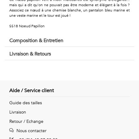
Géométriques
mais qui a dit qu'on ne pouvait pas être moderne et élégant à la fois ?
Associez ce nœud à une chemise blanche, un pantalon bleu marine et
Talents
une veste marine et le tour est joué !
&
SS18 Noeud Papillon
Métiers
Composition & Entretien
Petits
Livraison & Retours
motifs
Aide / Service client
Urbain
Guide des tailles
&
Livraison
Pop
Retour / Echange
Voyages
Nous contacter