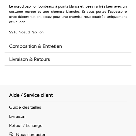
Géométriques
Le nœud papillon bordeaux à points blancs et roses ira très bien avec un
costume marine et une chemise blanche. Si vous portez l'accessoire
Talents
avec décontraction, optez pour une chemise rose poudrée uniquement
et un jean.
&
SS18 Noeud Papillon
Métiers
Composition & Entretien
Petits
Livraison & Retours
motifs
Urbain
Aide / Service client
&
Guide des tailles
Pop
Livraison
Retour / Echange
Voyages
Nous contacter