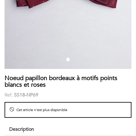
COSTUME
Chaussettes
Col
courtes
Boxers
Stand-
Accessoires
POLOS
up
FEMME
Voir
Imprimés
tout
Unis
LES
Noeud papillon bordeaux à motifs points
blancs et roses
IMPRIMÉES
Ref.
SS18-NP69
Faune
Cet article n'est plus disponible
&
Flore
Description