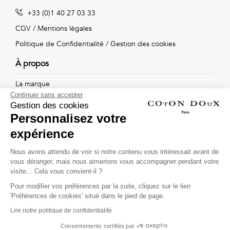
Vintage
+33 (0)1 40 27 03 33
Voir
CGV
/
Mentions légales
Politique de Confidentialité
/
Gestion des cookies
tout
À propos
La marque
Continuer sans accepter
Nos boutiques
Gestion des cookies
Personnalisez votre
expérience
Suivez-nous !
Nous avons attendu de voir si notre contenu vous intéressait avant de
vous déranger, mais nous aimerions vous accompagner pendant votre
Recevez par email l'actualité de Coton Doux : nouvelles
visite... Cela vous convient-il ?
collections, remises spéciales et ventes privées...
Pour modifier vos préférences par la suite, cliquez sur le lien
OK
'Préférences de cookies' situé dans le pied de page.
Lire notre politique de confidentialité
This site is protected by
reCAPTCHA and the Google
Consentements certifiés par