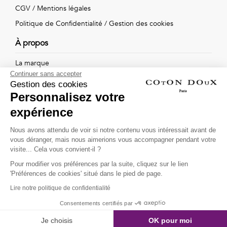
Vintage
CGV
/
Mentions légales
Politique de Confidentialité
/
Gestion des cookies
Voir
À propos
tout
La marque
Continuer sans accepter
Nos boutiques
Gestion des cookies
Personnalisez votre
expérience
Suivez-nous !
Nous avons attendu de voir si notre contenu vous intéressait avant de
vous déranger, mais nous aimerions vous accompagner pendant votre
Recevez par email l'actualité de Coton Doux : nouvelles
visite... Cela vous convient-il ?
collections, remises spéciales et ventes privées...
Pour modifier vos préférences par la suite, cliquez sur le lien
OK
'Préférences de cookies' situé dans le pied de page.
Lire notre politique de confidentialité
This site is protected by
reCAPTCHA and the Google
Consentements certifiés par
Privacy Policy
and
Terms of Service
apply.
Je choisis
OK pour moi