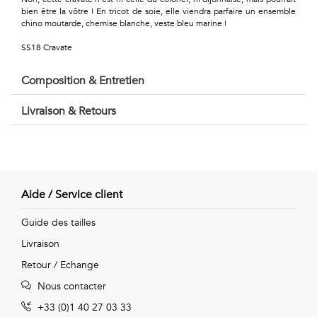
Géométriques
bien être la vôtre ! En tricot de soie, elle viendra parfaire un ensemble
chino moutarde, chemise blanche, veste bleu marine !
Talents
SS18 Cravate
&
Composition & Entretien
Métiers
Livraison & Retours
Petits
motifs
Aide / Service client
Urbain
Guide des tailles
&
Livraison
Retour / Echange
Pop
Nous contacter
Voyages
+33 (0)1 40 27 03 33