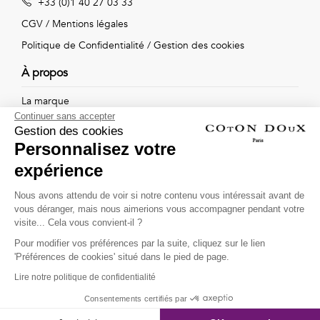
+33 (0)1 40 27 03 33
Vintage
CGV
/
Mentions légales
Voir
Politique de Confidentialité
/
Gestion des cookies
tout
À propos
La marque
Continuer sans accepter
Nos boutiques
Gestion des cookies
Personnalisez votre
expérience
Suivez-nous !
Nous avons attendu de voir si notre contenu vous intéressait avant de
vous déranger, mais nous aimerions vous accompagner pendant votre
Recevez par email l'actualité de Coton Doux : nouvelles
visite... Cela vous convient-il ?
collections, remises spéciales et ventes privées...
Pour modifier vos préférences par la suite, cliquez sur le lien
OK
'Préférences de cookies' situé dans le pied de page.
Lire notre politique de confidentialité
This site is protected by
reCAPTCHA and the Google
Consentements certifiés par
Privacy Policy
and
Terms of Service
apply.