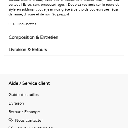
Géométriques
partout ! Et ce, sans embouteillages ! Doublez vos amis sur la route du
style en sublimant votre jean noir grâce à ce trio de couleurs très réussi
Talents
de jaune, d'ivoire et de noir. So preppy!
&
SS18 Chaussettes
Métiers
Composition & Entretien
Petits
Livraison & Retours
motifs
Aide / Service client
Urbain
Guide des tailles
&
Livraison
Pop
Retour / Echange
Voyages
Nous contacter