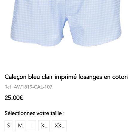
COSTUME
Chaussettes
Col
courtes
Boxers
Stand-
Accessoires
POLOS
up
FEMME
Voir
Imprimés
tout
Unis
LES
Caleçon bleu clair imprimé losanges en coton
Ref.
AW1819-CAL-107
IMPRIMÉES
25.00€
Faune
&
Sélectionnez votre taille :
Flore
S
M
L
XL
XXL