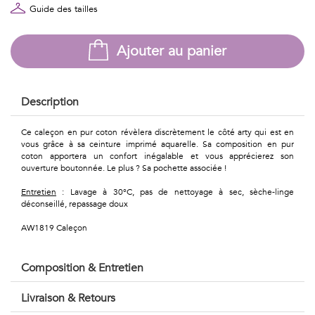
Géométriques
Guide des tailles
Talents
Ajouter au panier
&
Métiers
Description
Petits
Ce caleçon en pur coton révèlera discrètement le côté arty qui est en
motifs
vous grâce à sa ceinture imprimé aquarelle. Sa composition en pur
coton apportera un confort inégalable et vous apprécierez son
ouverture boutonnée. Le plus ? Sa pochette associée !
Entretien
: Lavage à 30°C, pas de nettoyage à sec, sèche-linge
déconseillé, repassage doux
Urbain
AW1819 Caleçon
&
Pop
Composition & Entretien
Voyages
Livraison & Retours