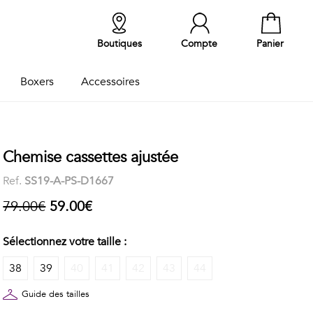
Boutiques
Compte
Panier
Boxers
Accessoires
Chemise cassettes ajustée
Ref.
SS19-A-PS-D1667
79.00€
59.00€
Sélectionnez votre taille :
38
39
40
41
42
43
44
Guide des tailles