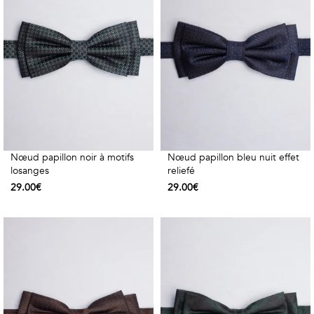
Géométriques
Talents
&
Métiers
Petits
motifs
Nœud papillon noir à motifs
Nœud papillon bleu nuit effet
losanges
reliefé
29.00€
29.00€
Urbain
&
Pop
Voyages