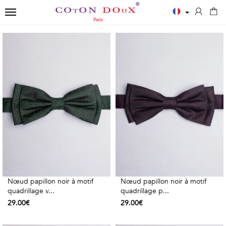
TOGGLE NAVIGATION
←
←
←
Fermer
Chemises
Polos
Accessoires
✨
LES
POLOS
ECHARPES
New
ESSENTIELLES
HOMME
Chemises
NŒUDS
Chemises
Imprimés
Chemisiers
PAPILLON
blanches
Unis
Kids
CRAVATES
Chemises
manches
T-
Nœud papillon noir à motif
Nœud papillon noir à motif
bleues
longues
POCHETTES
shirts
quadrillage v...
quadrillage p...
29.00€
29.00€
Chemises
Unis
DE
Polos
noires
manches