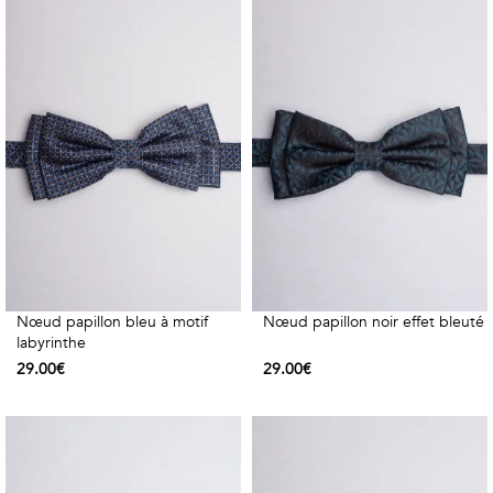
COSTUME
Chaussettes
Col
courtes
Boxers
Stand-
Accessoires
POLOS
up
FEMME
Voir
Imprimés
tout
Unis
LES
IMPRIMÉES
Nœud papillon bleu à motif
Nœud papillon noir effet bleuté
labyrinthe
Faune
29.00€
29.00€
&
Flore